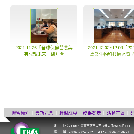
2021.11.26「全球保健營養與
2021.12.02~12.03「2
美妝新未來」研討會
農業生物科技園區暨
聯盟簡介
|
最新訊息
|
聯盟成員
|
成果發表
|
活動花絮
|
│地 址：744094 臺南市新市區西拉雅大道859號Ｒ114│
│電 話：+886-6-505-8272 │ FAX : +886-6-505-8271 │