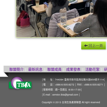
回上一頁
聯盟簡介
|
最新訊息
|
聯盟成員
|
成果發表
|
活動花絮
|
│地 址：744094 臺南市新市區西拉雅大道859號Ｒ114│
│電 話：+886-6-505-8272 │ FAX : +886-6-505-8271 │
│營業時間：週一至週五 8:00-17:00│
│E-mail：
service.tbia@gmail.com
│
Copyright © 2013 台灣生技產業聯盟 All right reserved