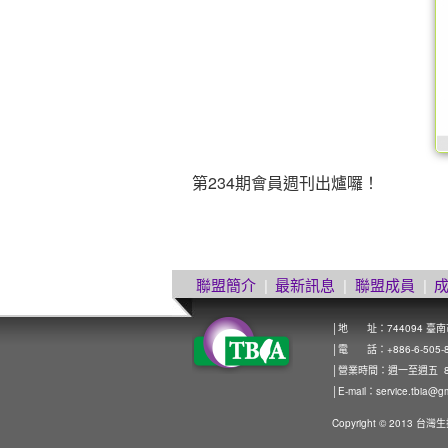
第234期會員週刊出爐囉！
聯盟簡介
|
最新訊息
|
聯盟成員
|
│地 址：744094 臺
│電 話：+886-6-505-8272
│營業時間：週一至週五 8:0
│E-mail：
service.tbia@g
Copyright © 2013 台灣生