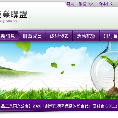
首頁
|
繁體中文
|
简体中文
|
最新訊息
聯盟成員
成果發表
活動花絮
研討會
品工業同業公會】2026「創新與精準保健的新食代」研討會 6/9(二)