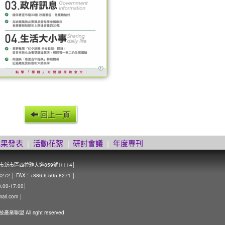
回上一頁
成果發表
|
活動花絮
|
研討會議
|
年度專刊
南市新市區西拉雅大道859號Ｒ114│
 │ FAX : +886-6-505-8271 │
0-17:00│
mail.com
│
技產業聯盟 All right reserved