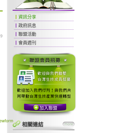
資訊分享
政府訊息
聯盟活動
39
會員週刊
加入聯盟
ewform
相關連結