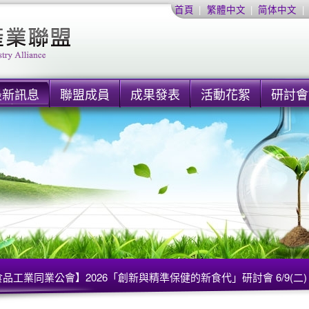
首頁
|
繁體中文
|
简体中文
|
最新訊息
聯盟成員
成果發表
活動花絮
研討會
品工業同業公會】2026「創新與精準保健的新食代」研討會 6/9(二)