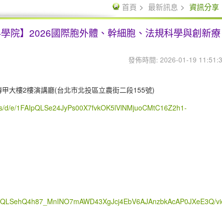
首頁
最新訊息
資訊分享
學院】2026國際胞外體、幹細胞、法規科學與創新療
發佈時間: 2026-01-19 11:51:
甲大樓2樓演講廳(台北市北投區立農街二段155號)
orms/d/e/1FAIpQLSe24JyPs00X7fvkOK5lVlNMjuoCMtC16Z2h1-
/1FAIpQLSehQ4h87_MnINO7mAWD43XgJcj4EbV6AJAnzbkAcAP0JXeE3Q/vi