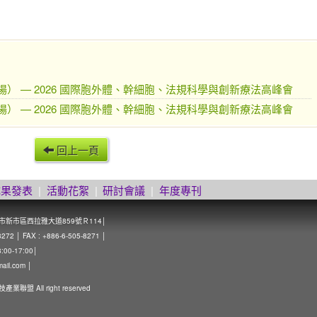
場） — 2026 國際胞外體、幹細胞、法規科學與創新療法高峰會
場） — 2026 國際胞外體、幹細胞、法規科學與創新療法高峰會
回上一頁
成果發表
|
活動花絮
|
研討會議
|
年度專刊
南市新市區西拉雅大道859號Ｒ114│
 │ FAX : +886-6-505-8271 │
0-17:00│
mail.com
│
技產業聯盟 All right reserved