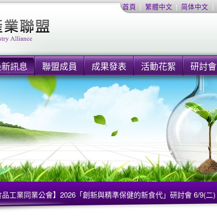
首頁
|
繁體中文
|
简体中文
|
最新訊息
聯盟成員
成果發表
活動花絮
研討會
品工業同業公會】2026「創新與精準保健的新食代」研討會 6/9(二)