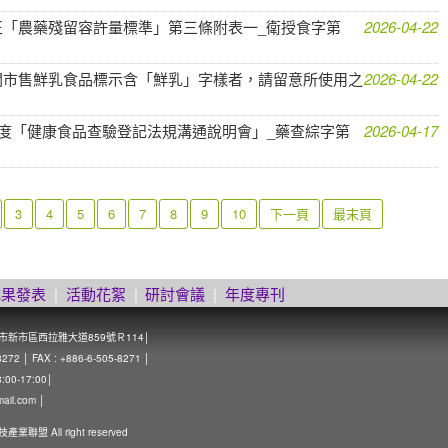
「農藥殘留容許量標準」第三條附表一_衛授食字第
2026-04-22
關市售鮮乳食品標示含「鮮乳」字樣者，請留意所使用之
2026-04-22
年度「健康食品查驗登記法規溝通說明會」_藥查綜字第
2026-04-17
3
4
5
6
7
8
9
10
下一頁
最末頁
成果發表
|
活動花絮
|
研討會議
|
年度專刊
南市新市區西拉雅大道859號Ｒ114│
 │ FAX : +886-6-505-8271 │
0-17:00│
mail.com
│
技產業聯盟 All right reserved