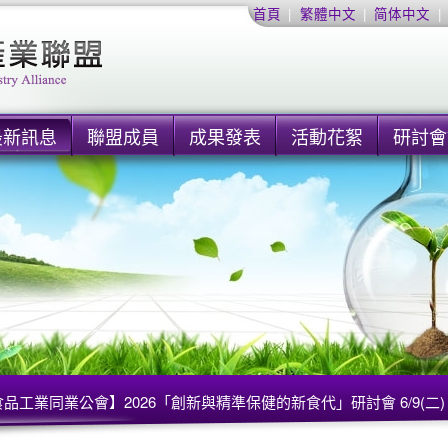
首頁
|
繁體中文
|
简体中文
|
最新訊息
聯盟成員
成果發表
活動花絮
研討會
品工業同業公會】2026「創新與精準保健的新食代」研討會 6/9(二)