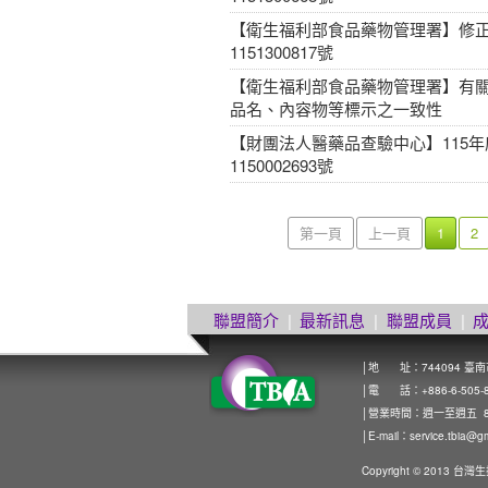
【衛生福利部食品藥物管理署】修正
1151300817號
【衛生福利部食品藥物管理署】有
品名、內容物等標示之一致性
【財團法人醫藥品查驗中心】115
1150002693號
第一頁
上一頁
1
2
聯盟簡介
|
最新訊息
|
聯盟成員
|
│地 址：744094 臺
│電 話：+886-6-505-8272
│營業時間：週一至週五 8:0
│E-mail：
service.tbia@g
Copyright © 2013 台灣生