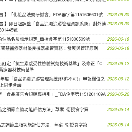
】「化粧品法規研討會」FDA器字第1151606601號
2026-06-30
署 】即日起調整「食品追溯追蹤管理資訊系統」對外連
2026-06-30
01445號
品名及標示規定_衛授食字第1151300509號
2026-06-18
工智慧醫療器材優良機器學習實務：發展與管理原則
2026-06-18
告訂定「抗生素感受性檢驗試劑技術基準」及修正「C-
2026-06-12
醫療器材技術基準
5年度「食品追溯追蹤管理系統(非追不可)」申報欄位之
2026-06-12
線上同步會議
食品廣告合規輔導指引」_FDA企字第1151201169A
2026-05-22
品之調節血糖功能評估方法」草案_衛授食字第
2026-05-14
之調節血脂功能評估方法」草案_衛授食字第
2026-05-14