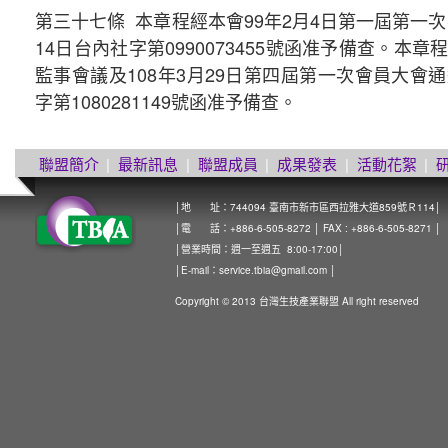
第三十七條 本章程經本會99年2月4日第一屆第一
14日台內社字第0990073455號函准予備查。本章
監事會議及108年3月29日第四屆第一次會員大會通
字第1080281149號函准予備查。
聯盟簡介
|
最新訊息
|
聯盟成員
|
成果發表
|
活動花絮
|
│地 址：744094 臺南市新市區西拉雅大道859號Ｒ114│
│電 話：+886-6-505-8272 │ FAX : +886-6-505-8271 │
│營業時間：週一至週五 8:00-17:00│
│E-mail：
service.tbia@gmail.com
│
Copyright © 2013 台灣生技產業聯盟 All right reserved