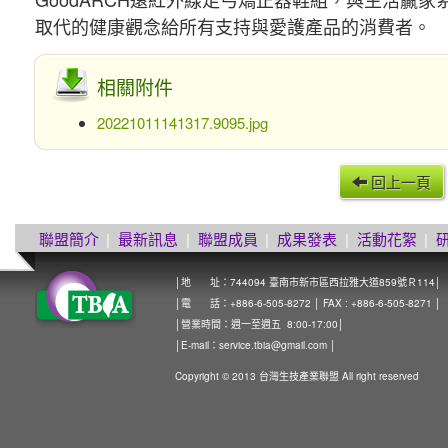
取代的健康觀念給所有支持與愛護產品的消費者。
相關附件
20221011141317.9095.jpg
回上一頁
聯盟簡介
|
最新訊息
|
聯盟成員
|
成果發表
|
活動花絮
|
│地 址：744094 臺南市新市區西拉雅大道859號Ｒ114│
│電 話：+886-6-505-8272 │ FAX : +886-6-505-8271 │
│營業時間：週一至週五 8:00-17:00│
│E-mail：
service.tbia@gmail.com
│
Copyright © 2013 台灣生技產業聯盟 All right reserved