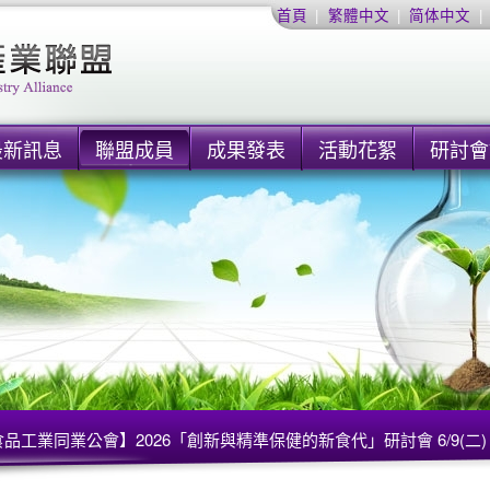
首頁
|
繁體中文
|
简体中文
|
最新訊息
聯盟成員
成果發表
活動花絮
研討會
品工業同業公會】2026「創新與精準保健的新食代」研討會 6/9(二)