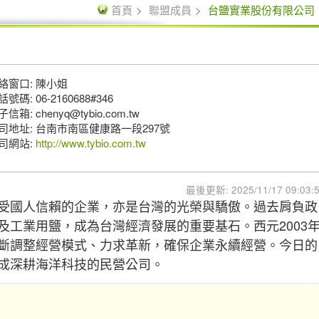
首頁
聯盟成員
台鹽實業股份有限公司
絡窗口: 陳小姐
號碼: 06-2160688#346
信箱: chenyq@tybio.com.tw
司地址: 台南市南區健康路一段297號
司網站:
http://www.tybio.com.tw
最後更新: 2025/11/17 09:03:
受國人信賴的企業，亦是台灣的光榮與驕傲。過去肩負政
及工業用鹽，成為台灣經濟發展的重要基石。西元2003
斷調整經營模式、力求革新，確保企業永續經營。今日的
成深耕海洋科技的民營公司。