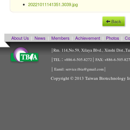
20221011141351.3039.jpg
Back
About Us
|
News
|
Members
|
Achievement
|
Photos
|
Co
Rm. 114,No.59, Xilaya Blvd., Xinshi Dist.,Ta
│
│TEL：+886-6-505-8272│ FAX: +886-6-505-8
│ Eamil: service.tbia@gmail.com│
Copyright © 2013 Taiwan Biotechnology Ind