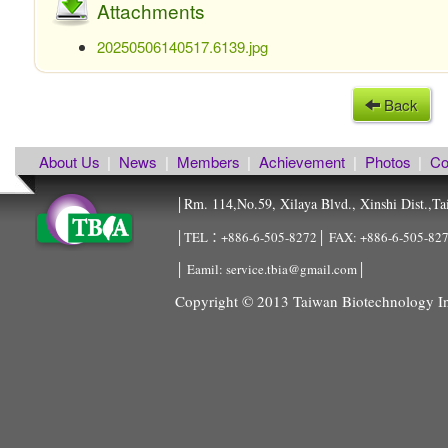
Attachments
20250506140517.6139.jpg
Back
About Us
|
News
|
Members
|
Achievement
|
Photos
|
Co
Rm. 114,No.59, Xilaya Blvd., Xinshi Dist.,Ta
│
│TEL：+886-6-505-8272│ FAX: +886-6-505-8
│ Eamil: service.tbia@gmail.com│
Copyright © 2013 Taiwan Biotechnology Ind