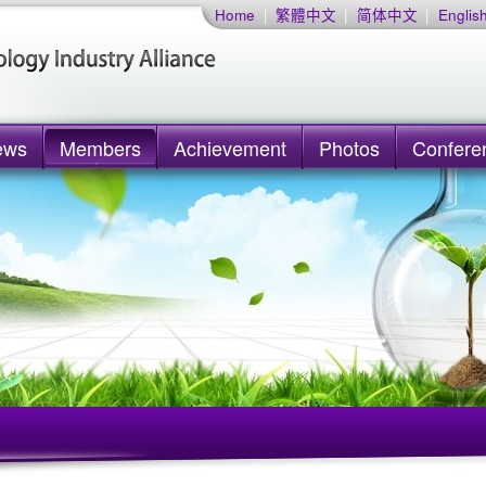
Home
|
繁體中文
|
简体中文
|
Englis
ews
Members
Achievement
Photos
Confere