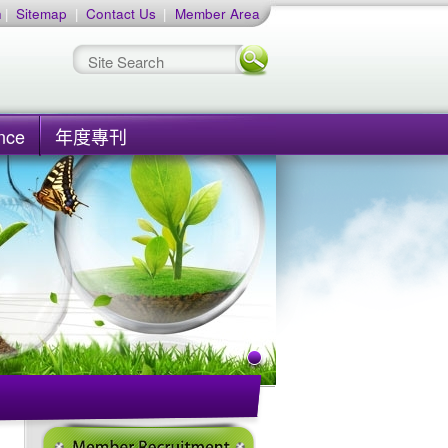
h
|
Sitemap
|
Contact Us
|
Member Area
nce
年度專刊