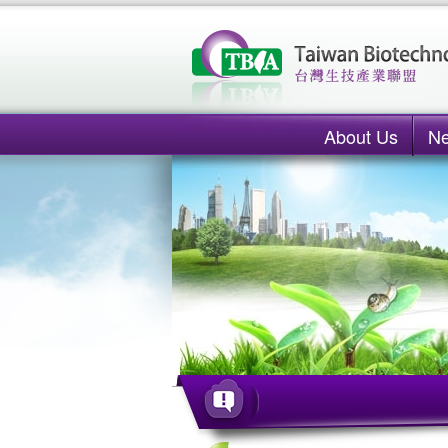
About Us
N