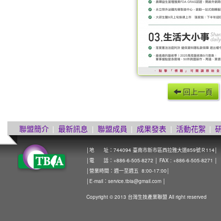
回上一頁
聯盟簡介
|
最新訊息
|
聯盟成員
|
成果發表
|
活動花絮
|
│地 址：744094 臺南市新市區西拉雅大道859號Ｒ114│
│電 話：+886-6-505-8272 │ FAX : +886-6-505-8271 │
│營業時間：週一至週五 8:00-17:00│
│E-mail：
service.tbia@gmail.com
│
Copyright © 2013 台灣生技產業聯盟 All right reserved