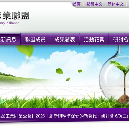
首頁
|
繁體中文
|
简体中文
|
最新訊息
聯盟成員
成果發表
活動花絮
研討會
品工業同業公會】2026「創新與精準保健的新食代」研討會 6/9(二)