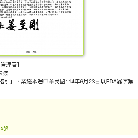
物管理署】
19號
引」，業經本署中華民國114年6月23日以FDA器字第
引
19號