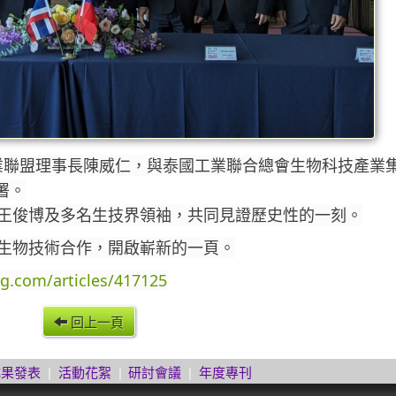
技產業聯盟理事長陳威仁，與泰國工業聯合總會生物科技產業
簽署。
王俊博及多名生技界領袖，共同見證歷史性的一刻。
生物技術合作，開啟嶄新的一頁。
ng.com/articles/417125
回上一頁
成果發表
|
活動花絮
|
研討會議
|
年度專刊