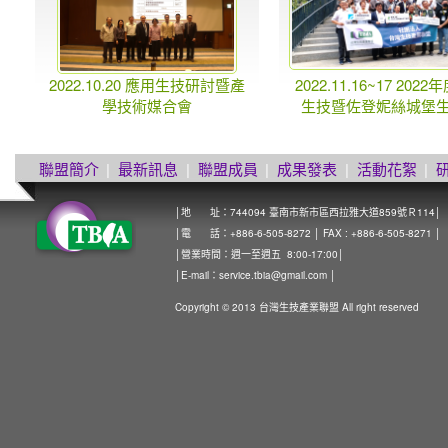
2022.10.20 應用生技研討暨產
2022.11.16~17 202
學技術媒合會
生技暨佐登妮絲城堡
聯盟簡介
|
最新訊息
|
聯盟成員
|
成果發表
|
活動花絮
|
│地 址：744094 臺南市新市區西拉雅大道859號Ｒ114│
│電 話：+886-6-505-8272 │ FAX : +886-6-505-8271 │
│營業時間：週一至週五 8:00-17:00│
│E-mail：
service.tbia@gmail.com
│
Copyright © 2013 台灣生技產業聯盟 All right reserved