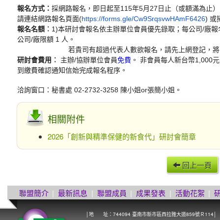
報名方式：
採網路報名，即日起至115年5月27日止（或額滿為止
請連結網路報名頁面(
https://forms.gle/Cw9SrqsvwHAmF6426
) 
報名名額︰
1)本研討會報名依主辦單位會員優先錄取；每公司/廠報
公司/廠限額 1 人。
若貴司有超過代表人數欲報名，請先上網登記，將安
研討會費用︰
主辦/協辦單位會員
免費
。 非會員每人新台幣1,00
到繳費確認通知信始完成報名程序。
洽詢窗口：秘書處 02-2732-3258 陳小姐or張簡小姐。
相關附件
2026「創新與精準保健的新食代」研討會簡章
回上一頁
聯盟簡介
|
最新訊息
|
聯盟成員
|
成果發表
|
活動花絮
|
│地 址：744094 臺南市新市區西拉雅大道859號Ｒ114│