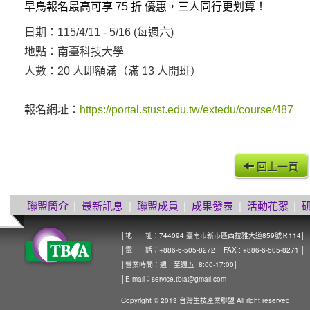
早鳥報名最高可享 75 折 優惠，三人同行更划算！
日期：115/4/11 - 5/16 (每週六)
地點：南臺科技大學
人數：20 人即額滿（滿 13 人開班）
報名網址：
https://portal.stust.edu.tw/extedu/course/487
回上一頁
聯盟簡介
|
最新訊息
|
聯盟成員
|
成果發表
|
活動花絮
|
│地 址：744094 臺南市新市區西拉雅大道859號Ｒ114│
│電 話：+886-6-505-8272 │ FAX : +886-6-505-8271 │
│營業時間：週一至週五 8:00-17:00│
│E-mail：
service.tbia@gmail.com
│
Copyright © 2013 台灣生技產業聯盟 All right reserved