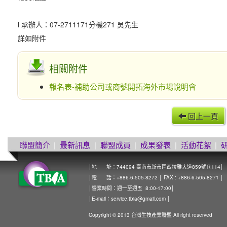
l 承辦人：07-2711171分機271 吳先生
詳如附件
相關附件
報名表-補助公司或商號開拓海外市場說明會
回上一頁
聯盟簡介
|
最新訊息
|
聯盟成員
|
成果發表
|
活動花絮
|
│地 址：744094 臺南市新市區西拉雅大道859號Ｒ114│
│電 話：+886-6-505-8272 │ FAX : +886-6-505-8271 │
│營業時間：週一至週五 8:00-17:00│
│E-mail：
service.tbia@gmail.com
│
Copyright © 2013 台灣生技產業聯盟 All right reserved