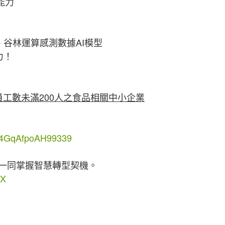
能力
谷林運算感測數據AI模型
力！
工數未滿200人之食品相關中小企業
btM4GqAfpoAH99339
一同掌握智慧轉型契機。
oX