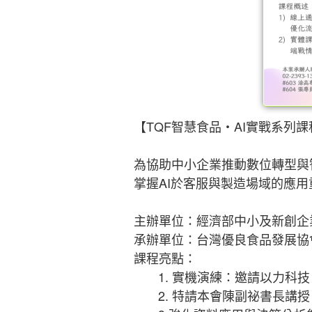
【TQF智慧食品・AI實戰系列
為協助中小企業推動數位轉型與
掌握AI於客服與製造場域的應用
主辦單位：經濟部中小及新創企
承辦單位：台灣優良食品發展協會
課程亮點：
1. 實機演練：邀請以力科技
2. 特請本會陳副祕書長講授