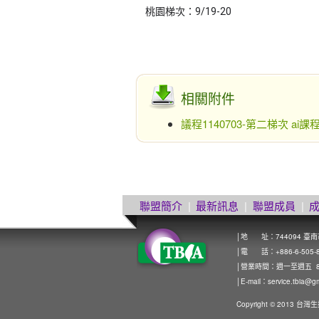
桃園梯次：9/19-20
相關附件
議程1140703-第二梯次 ai課
聯盟簡介
|
最新訊息
|
聯盟成員
|
│地 址：744094 臺
│電 話：+886-6-505-8272
│營業時間：週一至週五 8:0
│E-mail：
service.tbia@g
Copyright © 2013 台灣生