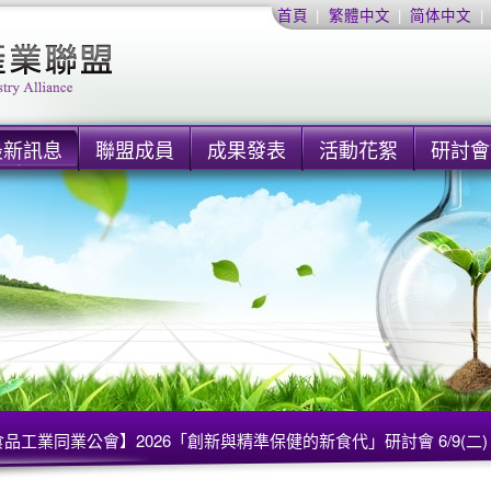
首頁
|
繁體中文
|
简体中文
|
最新訊息
聯盟成員
成果發表
活動花絮
研討會
品工業同業公會】2026「創新與精準保健的新食代」研討會 6/9(二)