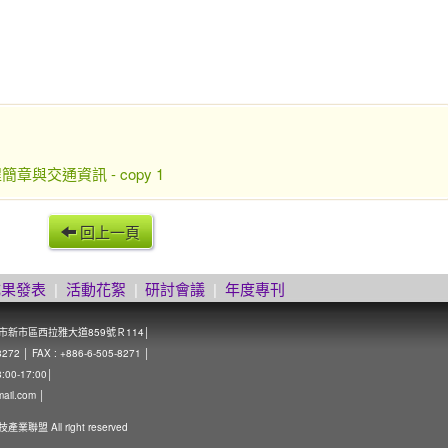
程簡章與交通資訊 - copy 1
回上一頁
成果發表
|
活動花絮
|
研討會議
|
年度專刊
南市新市區西拉雅大道859號Ｒ114│
 │ FAX : +886-6-505-8271 │
0-17:00│
mail.com
│
技產業聯盟 All right reserved