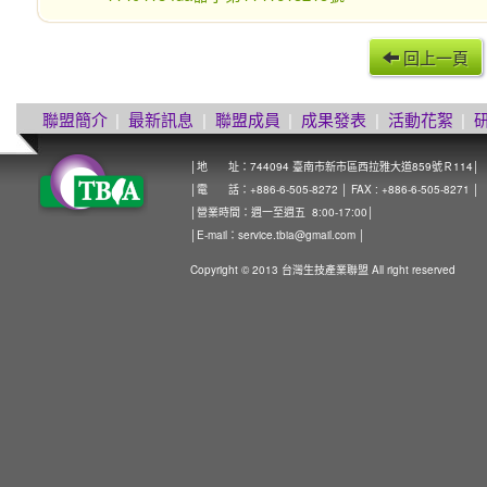
回上一頁
聯盟簡介
|
最新訊息
|
聯盟成員
|
成果發表
|
活動花絮
|
│地 址：744094 臺南市新市區西拉雅大道859號Ｒ114│
│電 話：+886-6-505-8272 │ FAX : +886-6-505-8271 │
│營業時間：週一至週五 8:00-17:00│
│E-mail：
service.tbia@gmail.com
│
Copyright © 2013 台灣生技產業聯盟 All right reserved