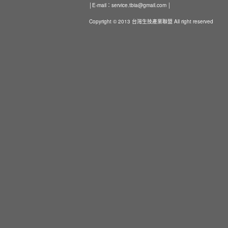
│E-mail：
service.tbia@gmail.com
│
Copyright © 2013 台灣生技產業聯盟 All right reserved