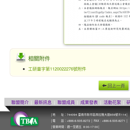
相關附件
工研量字第1120022276號附件
回上一頁
聯盟簡介
|
最新訊息
|
聯盟成員
|
成果發表
|
活動花絮
|
│地 址：744094 臺南市新市區西拉雅大道859號Ｒ114│
│電 話：+886-6-505-8272 │ FAX : +886-6-505-8271 │
│營業時間：週一至週五 8:00-17:00│