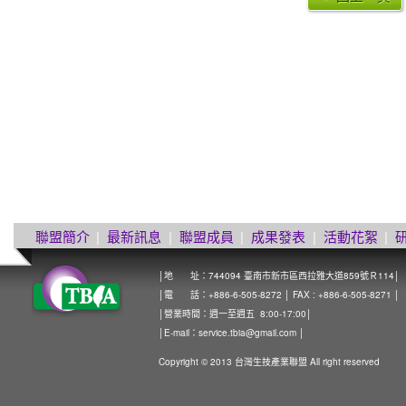
聯盟簡介
|
最新訊息
|
聯盟成員
|
成果發表
|
活動花絮
|
│地 址：744094 臺南市新市區西拉雅大道859號Ｒ114│
│電 話：+886-6-505-8272 │ FAX : +886-6-505-8271 │
│營業時間：週一至週五 8:00-17:00│
│E-mail：
service.tbia@gmail.com
│
Copyright © 2013 台灣生技產業聯盟 All right reserved