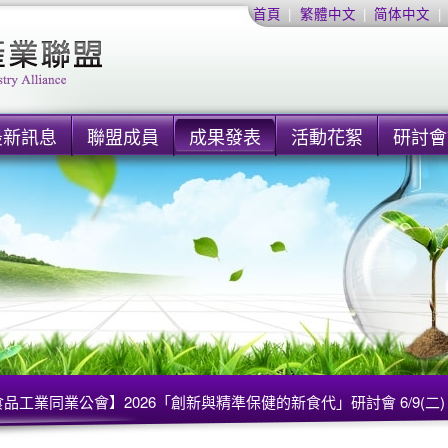
首頁
|
繁體中文
|
简体中文
|
最新訊息
聯盟成員
成果發表
活動花絮
研討會
品工業同業公會】2026「創新與精準保健的新食代」研討會 6/9(二)